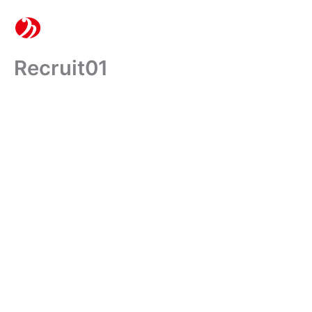
内
容
を
ス
Recruit01
キ
ッ
プ